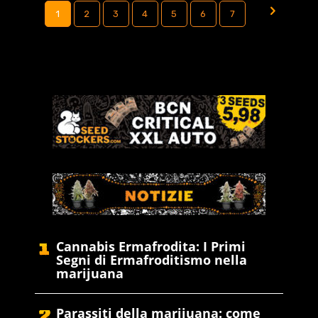
1
2
3
4
5
6
7
Cannabis Ermafrodita: I Primi
Segni di Ermafroditismo nella
marijuana
Parassiti della marijuana: come