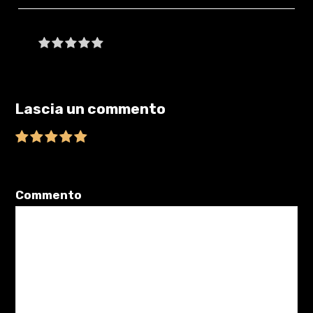
Be the first to write a review
Lascia un commento
Il tuo indirizzo email non sarà pubblicato.
I campi obbligatori sono
contrassegnati
*
Commento