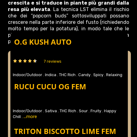
crescita e si traduce in piante più grandi dalla
resa più elevata
. La tecnica LST elimina il rischio
che dei “popcorn buds” sottosviluppati possano
crescere nella parte inferiore del fusto (richiedendo
molto tempo per la potatura), in modo tale che le
piante possano concentrare la loro energia sulla
O.G KUSH AUTO
produzione di buds più grandi, compatti e resinosi.
7 reviews
Indoor/Outdoor .
Indica .
THC Rich .
Candy .
Spicy .
Relaxing
...more
.
RUCU CUCU OG FEM
Indoor/Outdoor .
Sativa .
THC Rich .
Sour .
Fruity .
Happy
...more
Chill .
TRITON BISCOTTO LIME FEM