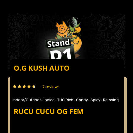
O.G KUSH AUTO
7 reviews
Indoor/Outdoor .
Indica .
THC Rich .
Candy .
Spicy .
Relaxing
...more
.
RUCU CUCU OG FEM