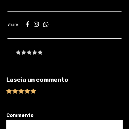
WhatsApp
Be the first to write a review
Lascia un commento
Il tuo indirizzo email non sarà pubblicato.
I campi obbligatori sono
contrassegnati
*
Commento