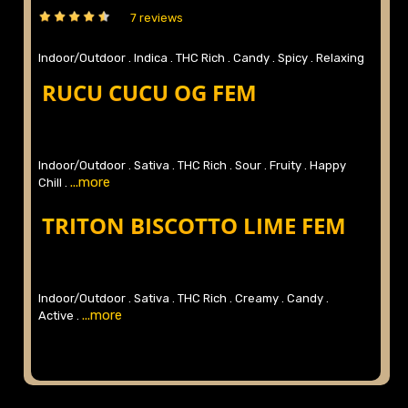
7 reviews
Indoor/Outdoor .
Indica .
THC Rich .
Candy .
Spicy .
Relaxing
...more
.
RUCU CUCU OG FEM
Indoor/Outdoor .
Sativa .
THC Rich .
Sour .
Fruity .
Happy
...more
Chill .
TRITON BISCOTTO LIME FEM
Indoor/Outdoor .
Sativa .
THC Rich .
Creamy .
Candy .
...more
Active .