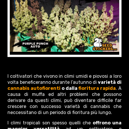
I coltivatori che vivono in climi umidi e piovosi a loro
volta beneficeranno durante l’autunno di
varietà di
cannabis autofiorenti
o dalla
fioritura rapida
. A
causa di muffa ed altri problemi che possono
derivare da questi climi, può diventare difficile far
crescere con successo varietà di cannabis che
neccessitano di un periodo di fioritura più lungo.
I climi tropicali son spesso quelli che
offrono una
maggior versatilità
ad un coltivatore e