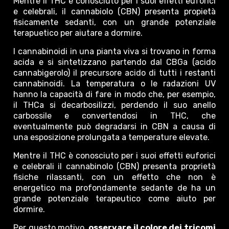
Mentre il THC è conosciuto per i suoi effetti euforici
e celebrali, il cannabiolo (CBN) presenta propietà
fisicamente sedanti, con un grande potenziale
terapuetico per aiutare a dormire.
I cannabinoidi in una pianta viva si trovano in forma
acida e si sintetizzano partendo dal CBGa (acido
cannabigerolo) il precursore acido di tutti i restanti
cannabinoidi. La temperatura o le radazioni UV
hanno la capacità di fare in modo che, per esempio,
il THCa si decarbosilizzi, perdendo il suo anello
carbossile e convertendosi in THC, che
eventualmente può degradarsi in CBN a causa di
una esposizione prolungata a temperature elevate.
Mentre il THC è conosciuto per i suoi effetti euforici
e celebrali il cannabinolo (CBN) presenta proprietà
fisiche rilassanti, con un effetto che non è
energetico ma profondamente sedante de ha un
grande potenziale terapeutico come aiuto per
dormire.
Per questo motivo,
osservare il colore dei tricomi