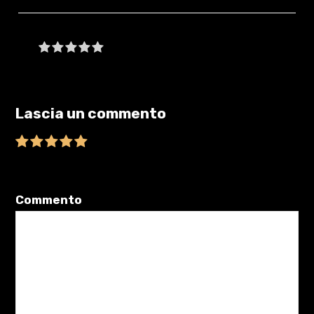
Be the first to write a review
Lascia un commento
Il tuo indirizzo email non sarà pubblicato.
I campi obbligatori sono
contrassegnati
*
Commento