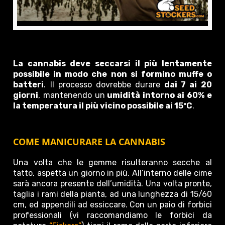
La cannabis deve seccarsi il più lentamente
possibile in modo che non si formino muffe o
batteri
. Il processo dovrebbe durare
dai 7 ai 20
giorni
, mantenendo un
umidità intorno ai 60% e
la temperatura il più vicino possibile ai 15
ºC
.
COME MANICURARE LA CANNABIS
Una volta che le gemme risulteranno secche al
tatto, aspetta un giorno in più. All’interno delle cime
sarà ancora presente dell’umidità. Una volta pronte,
taglia i rami della pianta, ad una lunghezza di 15/60
cm, ed appendili ad essiccare. Con un paio di forbici
professionali (vi raccomandiamo le forbici da