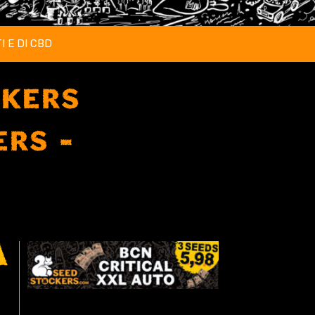
I E DI CBD
CKERS
ERS
A