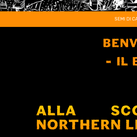
SEMI DI C
BENV
IL
ALLA SC
NORTHERN L