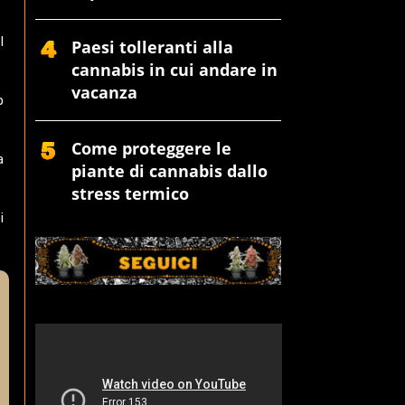
l
Paesi tolleranti alla
cannabis in cui andare in
vacanza
o
Come proteggere le
a
piante di cannabis dallo
stress termico
i