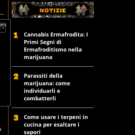
Cannabis Ermafrodita: I
Primi Segni di
Ermafroditismo nella
marijuana
Parassiti della
marijuana: come
individuarli e
combatterli
Come usare i terpeni in
cucina per esaltare i
a
sapori