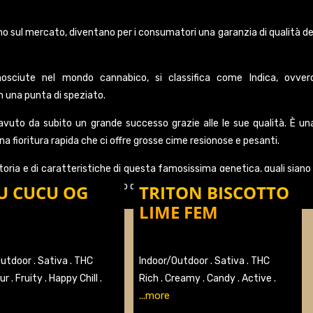
no sul mercato, diventano per i consumatori una garanzia di qualità de
osciute nel mondo cannabico, si classifica come Indica, ovver
 una punta di speziato.
avuto da subito un grande successo grazie alle le sue qualità. È un
a fioritura rapida che ci offre grosse cime resionose e pesanti.
oria e di caratteristiche di questa famosissima genetica, quali siano 
fatto ad entrare nell’olimpo delle genetiche di cannabis.
U CUCU OG
TRITON BISCOTTO
LIME FEM
Outdoor .
Sativa .
THC
Indoor/Outdoor .
Sativa .
THC
ur .
Fruity .
Happy Chill .
Rich .
Creamy .
Candy .
Active .
...more