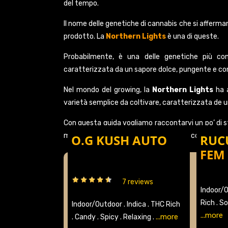
del tempo.
Il nome delle genetiche di cannabis che si afferma
prodotto. La
Northern Lights
è una di queste.
Probabilmente, è una delle genetiche più con
caratterizzata da un sapore dolce, pungente e con
Nel mondo del growing, la
Northern Lights
ha 
varietà semplice da coltivare, caratterizzata de un
Con questa guida vogliamo raccontarvi un po’ di st
motivi che l’hanno portata alla fama e come abbia 
O.G KUSH AUTO
RUC
FEM
7 reviews
Indoor/
Rich .
So
Indoor/Outdoor .
Indica .
THC Rich
...more
...more
.
Candy .
Spicy .
Relaxing .