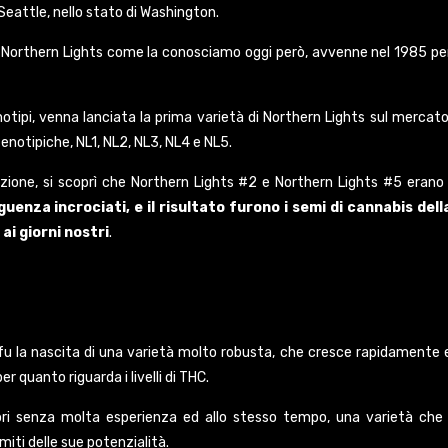
 Seattle, nello stato di Washington.
ca Northern Lights come la conosciamo oggi però, avvenne nel 1985 pe
tipi, venna lanciata la prima varietà di Northern Lights sul mercato
 fenotipiche, NL1, NL2, NL3, NL4 e NL5.
vazione, si scoprì che Northern Lights #2 e Northern Lights #5 erano 
enza incrociati, e il risultato furono i semi di cannabis dell
i giorni nostri
.
5 fu la nascita di una varietà molto robusta, che cresce rapidamente 
r quanto riguarda i livelli di THC.
tori senza molta esperienza ed allo stesso tempo, una varietà che 
imiti delle sue potenzialità.