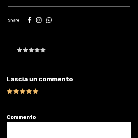
WhatsApp
Be the first to write a review
Lascia un commento
Il tuo indirizzo email non sarà pubblicato.
I campi obbligatori sono
contrassegnati
*
Commento