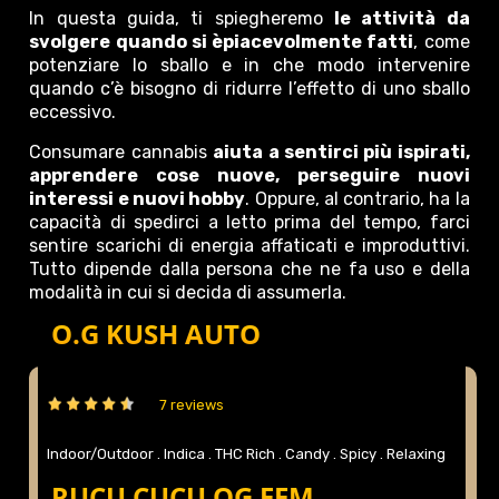
In questa guida, ti spiegheremo
le attività da
svolgere quando si èpiacevolmente fatti
, come
potenziare lo sballo e in che modo intervenire
quando c’è bisogno di ridurre l’effetto di uno sballo
eccessivo.
Consumare cannabis
aiuta a sentirci più ispirati,
apprendere cose nuove, perseguire nuovi
interessi e nuovi hobby
. Oppure, al contrario, ha la
capacità di spedirci a letto prima del tempo, farci
sentire scarichi di energia affaticati e improduttivi.
Tutto dipende dalla persona che ne fa uso e della
modalità in cui si decida di assumerla.
O.G KUSH AUTO
7 reviews
Indoor/Outdoor .
Indica .
THC Rich .
Candy .
Spicy .
Relaxing
...more
.
RUCU CUCU OG FEM