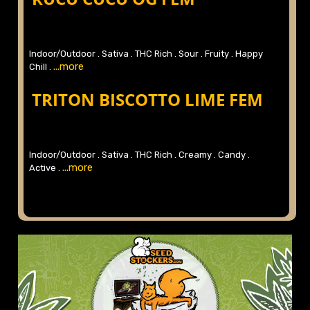
Indoor/Outdoor .
Sativa .
THC Rich .
Sour .
Fruity .
Happy
...more
Chill .
TRITON BISCOTTO LIME FEM
Indoor/Outdoor .
Sativa .
THC Rich .
Creamy .
Candy .
...more
Active .