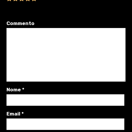
Il tuo indirizzo email non sarà pubblicato.
I campi obbligatori sono
contrassegnati
*
Commento
Nome
*
Email
*