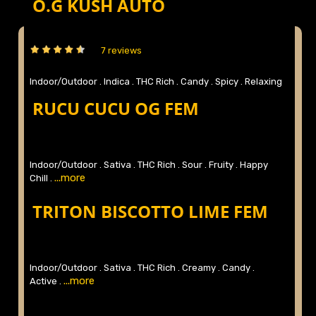
O.G KUSH AUTO
7 reviews
Indoor/Outdoor .
Indica .
THC Rich .
Candy .
Spicy .
Relaxing
...more
.
RUCU CUCU OG FEM
Indoor/Outdoor .
Sativa .
THC Rich .
Sour .
Fruity .
Happy
...more
Chill .
TRITON BISCOTTO LIME FEM
Indoor/Outdoor .
Sativa .
THC Rich .
Creamy .
Candy .
...more
Active .