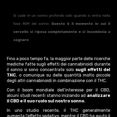
Si cade in un sonno profondo solo quando si entra nella
fase REM del sonno.
Questo è il momento in cui il
cervello si riposa completamente e si incomincia a
sognare
Fino a poco tempo fa, la maggior parte delle ricerche
mediche fatte sugli effetti dei cannabinoidi durante
il sonno si sono concentrate solo
sugli effetti del
THC
, o comunque su delle quantità molto piccole
degli altri cannabinoidi in combinazione con il THC.
Con il boom mondiale dell’interesse per il CBD,
alcuni studi recenti stanno iniziando ad
analizzare
il CBD e il suo ruolo sul nostro sonno
.
In uno studio recente, il THC generalmente
aumenta l’effetto sedativo, mentre il CBD ha avuto il