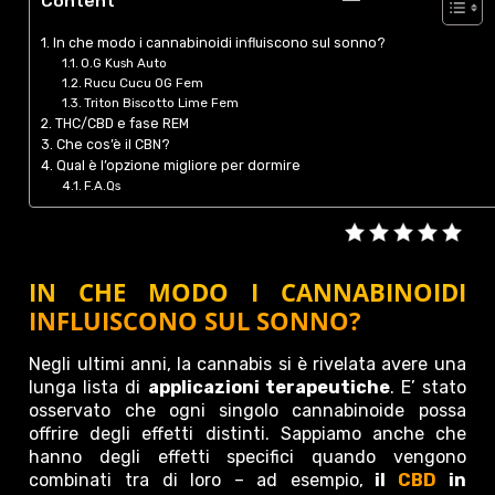
Content
In che modo i cannabinoidi influiscono sul sonno?
O.G Kush Auto
Rucu Cucu OG Fem
Triton Biscotto Lime Fem
THC/CBD e fase REM
Che cos’è il CBN?
Qual è l’opzione migliore per dormire
F.A.Qs
IN CHE MODO I CANNABINOIDI
INFLUISCONO SUL SONNO?
Negli ultimi anni, la cannabis si è rivelata avere una
lunga lista di
applicazioni terapeutiche
. E’ stato
osservato che ogni singolo cannabinoide possa
offrire degli effetti distinti. Sappiamo anche che
hanno degli effetti specifici quando vengono
combinati tra di loro – ad esempio,
il
CBD
in