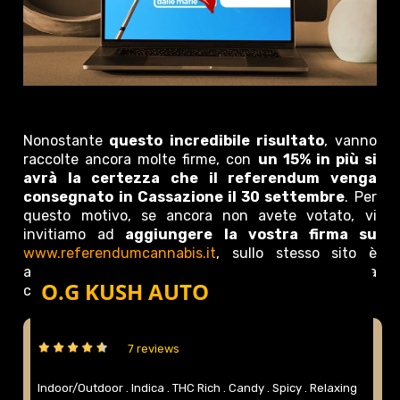
Nonostante
questo incredibile risultato
, vanno
raccolte ancora molte firme, con
un 15% in più si
avrà la certezza che il referendum venga
consegnato in Cassazione il 30 settembre
. Per
questo motivo, se ancora non avete votato, vi
invitiamo ad
aggiungere la vostra firma su
www.referendumcannabis.it
, sullo stesso sito è
anche possbile fare una donazione in sostegno della
O.G KUSH AUTO
campagna.
7 reviews
Indoor/Outdoor .
Indica .
THC Rich .
Candy .
Spicy .
Relaxing