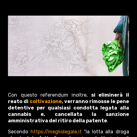
Con questo referendum inoltre,
si eliminerà il
reato di
coltivazione
, verranno rimosse le pene
detentive per qualsiasi condotta legata alla
cannabis e, cancellata la sanzione
amministrativa del ritiro della patente
.
Secondo
https://megliolegale.it
“la lotta alla droga