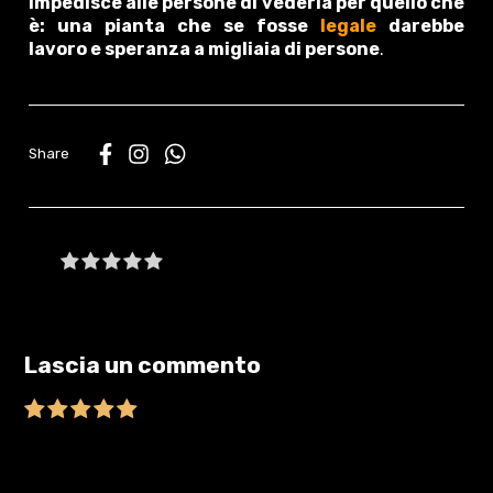
impedisce alle persone di vederla per quello che
è: una pianta che se fosse
legale
darebbe
lavoro e speranza a migliaia di persone
.
WhatsApp
Be the first to write a review
Lascia un commento
Il tuo indirizzo email non sarà pubblicato.
I campi obbligatori sono
contrassegnati
*