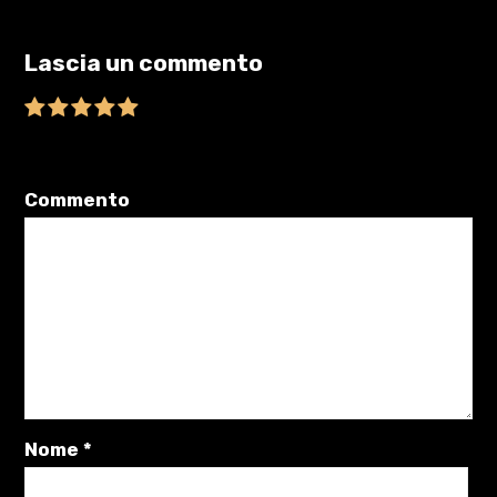
Lascia un commento
Il tuo indirizzo email non sarà pubblicato.
I campi obbligatori sono
contrassegnati
*
Commento
Nome
*