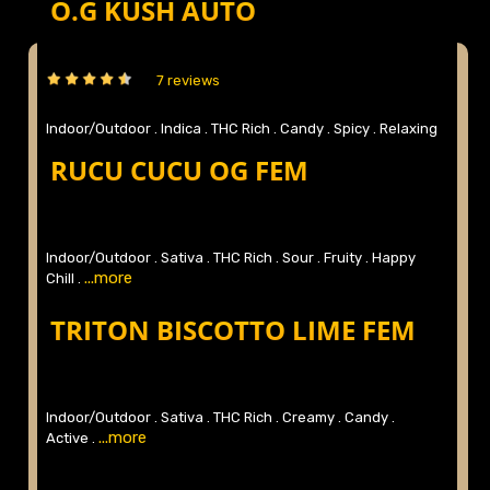
O.G KUSH AUTO
7 reviews
Indoor/Outdoor .
Indica .
THC Rich .
Candy .
Spicy .
Relaxing
...more
.
RUCU CUCU OG FEM
Indoor/Outdoor .
Sativa .
THC Rich .
Sour .
Fruity .
Happy
...more
Chill .
TRITON BISCOTTO LIME FEM
Indoor/Outdoor .
Sativa .
THC Rich .
Creamy .
Candy .
...more
Active .