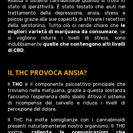
Rilassa il sistema cannabinoide quando si trova in
stato di iperattività. È stato testato che aiuti nel
trattamento della depressione, ansia, stress e
psicosi grazie alle sue capacità di attivare i recettori
della serotonina. Tutto ciò ci rende chiaro che
le
migliori varietà di marijuana da consumare
, se
si vogliono ridurre i livelli di stress, sono
indubbiamente
quelle che contengono alti livelli
di CBD
.
IL THC PROVOCA ANSIA?
Il
THC
è il componente psicoattivo principale che
troviamo nella marijuana, grazie a questa sostanza
facciamo l’esperienza dello sballo. Attiva il sistema
di ricompensa del cervello e riduce i livelli di
percezione del dolore.
Il THC ha molte somiglianze con i cannabinoidi
presenti naturlamentenel nostro organismo. Il THC
inoltre,
rallenta le comunicazioni che