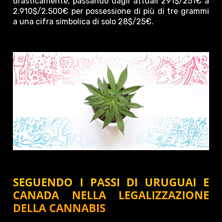
drasticamente, passando dagli attuali 291$/251€ a
2.910$/2.500€ per possessione di più di tre grammi
a una cifra simbolica di solo 28$/25€.
SEGUENDO I PASSI DI URUGUAI E
CANADA NELLA LEGALIZZAZIONE
DELLA CANNABIS