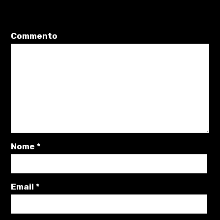
Il tuo indirizzo email non sarà pubblicato.
I campi obbligatori sono
contrassegnati
*
Commento
Nome
*
Email
*