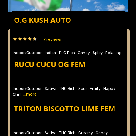
O.G KUSH AUTO
7 reviews
Indoor/Outdoor .
Indica .
THC Rich .
Candy .
Spicy .
Relaxing
...more
.
RUCU CUCU OG FEM
Indoor/Outdoor .
Sativa .
THC Rich .
Sour .
Fruity .
Happy
...more
Chill .
TRITON BISCOTTO LIME FEM
Indoor/Outdoor .
Sativa .
THC Rich .
Creamy .
Candy .