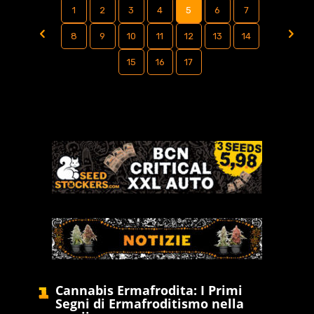
1
2
3
4
5
6
7
8
9
10
11
12
13
14
15
16
17
Cannabis Ermafrodita: I Primi
Segni di Ermafroditismo nella