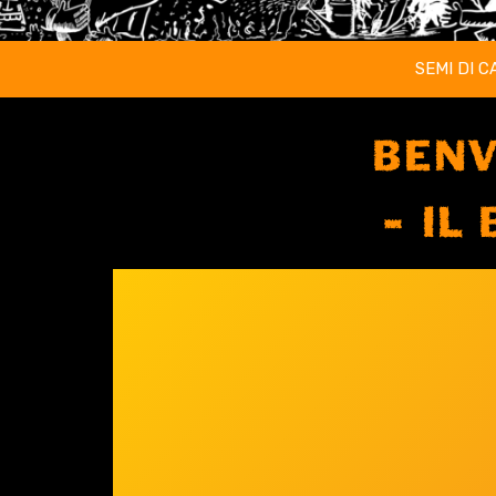
SEMI DI C
BENV
IL