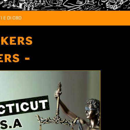
I E DI CBD
CKERS
ERS