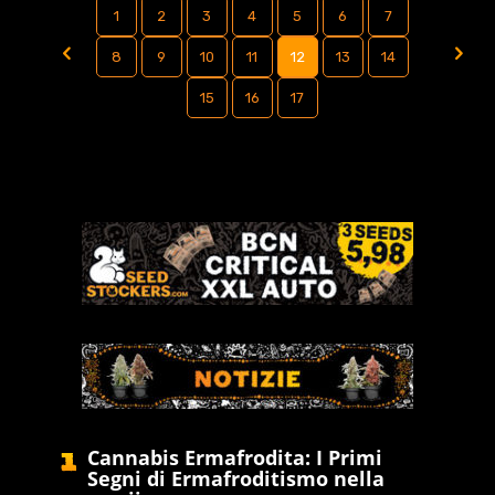
1
2
3
4
5
6
7
8
9
10
11
12
13
14
15
16
17
Cannabis Ermafrodita: I Primi
Segni di Ermafroditismo nella