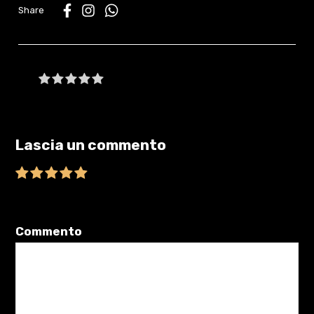
WhatsApp
Be the first to write a review
Lascia un commento
Il tuo indirizzo email non sarà pubblicato.
I campi obbligatori sono
contrassegnati
*
Commento