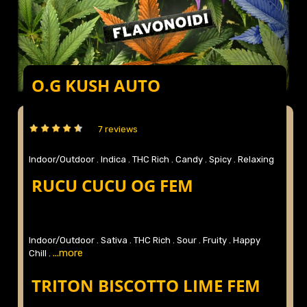
O.G KUSH AUTO
7 reviews
Indoor/Outdoor .
Indica .
THC Rich .
Candy .
Spicy .
Relaxing
...more
.
RUCU CUCU OG FEM
Indoor/Outdoor .
Sativa .
THC Rich .
Sour .
Fruity .
Happy
...more
Chill .
TRITON BISCOTTO LIME FEM