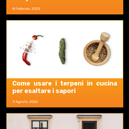
8 Febbraio, 2023
Come usare i terpeni in cucina
per esaltare i sapori
3 Agosto, 2022