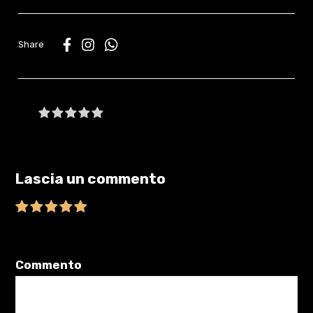
WhatsApp
Be the first to write a review
Lascia un commento
Il tuo indirizzo email non sarà pubblicato.
I campi obbligatori sono
contrassegnati
*
Commento