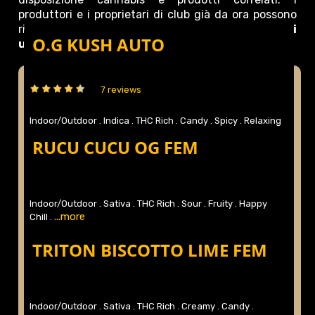
produttori e i proprietari di club già da ora possono
richiedere licenze per diventare
distributori
O.G KUSH AUTO
ufficiali
.
7 reviews
Indoor/Outdoor .
Indica .
THC Rich .
Candy .
Spicy .
Relaxing
...more
.
RUCU CUCU OG FEM
Indoor/Outdoor .
Sativa .
THC Rich .
Sour .
Fruity .
Happy
...more
Chill .
TRITON BISCOTTO LIME FEM
Indoor/Outdoor .
Sativa .
THC Rich .
Creamy .
Candy .