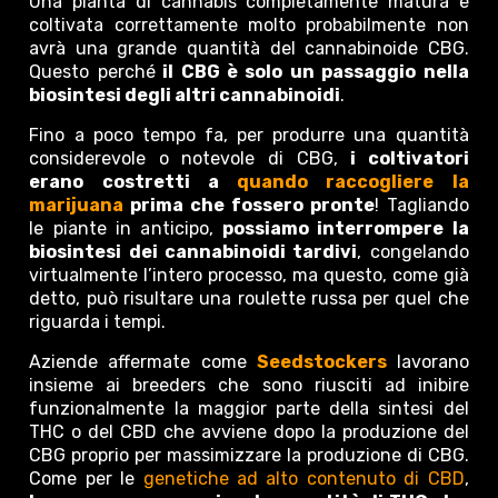
Una pianta di cannabis completamente matura e
coltivata correttamente molto probabilmente non
avrà una grande quantità del cannabinoide CBG.
Questo perché
il CBG è solo un passaggio nella
biosintesi degli altri cannabinoidi
.
Fino a poco tempo fa, per produrre una quantità
considerevole o notevole di CBG,
i coltivatori
erano costretti a
quando raccogliere la
marijuana
prima che fossero pronte
! Tagliando
le piante in anticipo,
possiamo interrompere la
biosintesi dei cannabinoidi tardivi
, congelando
virtualmente l’intero processo, ma questo, come già
detto, può risultare una roulette russa per quel che
riguarda i tempi.
Aziende affermate come
Seedstockers
lavorano
insieme ai breeders che sono riusciti ad inibire
funzionalmente la maggior parte della sintesi del
THC o del CBD che avviene dopo la produzione del
CBG proprio per massimizzare la produzione di CBG.
Come per le
genetiche ad alto contenuto di CBD
,