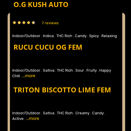
O.G KUSH AUTO
7 reviews
Indoor/Outdoor .
Indica .
THC Rich .
Candy .
Spicy .
Relaxing
...more
.
RUCU CUCU OG FEM
Indoor/Outdoor .
Sativa .
THC Rich .
Sour .
Fruity .
Happy
...more
Chill .
TRITON BISCOTTO LIME FEM
Indoor/Outdoor .
Sativa .
THC Rich .
Creamy .
Candy .
...more
Active .