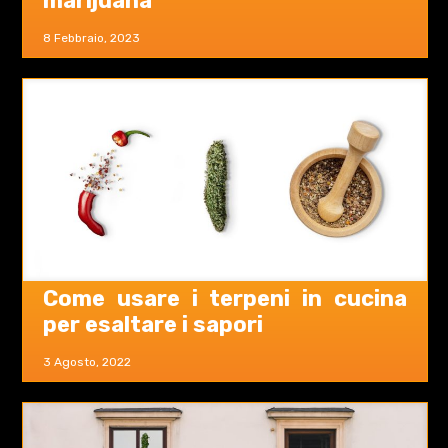
marijuana
8 Febbraio, 2023
Come usare i terpeni in cucina
per esaltare i sapori
3 Agosto, 2022