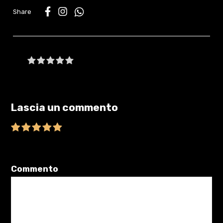
WhatsApp
Be the first to write a review
Lascia un commento
Il tuo indirizzo email non sarà pubblicato.
I campi obbligatori sono
contrassegnati
*
Commento